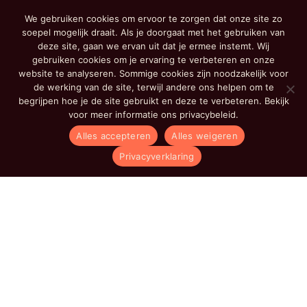
BTW
NL004961659B62
We gebruiken cookies om ervoor te zorgen dat onze site zo
soepel mogelijk draait. Als je doorgaat met het gebruiken van
Privacy verklaring
deze site, gaan we ervan uit dat je ermee instemt. Wij
gebruiken cookies om je ervaring te verbeteren en onze
Algemene voorwaarden
website te analyseren. Sommige cookies zijn noodzakelijk voor
de werking van de site, terwijl andere ons helpen om te
Aanbod
begrijpen hoe je de site gebruikt en deze te verbeteren. Bekijk
voor meer informatie ons privacybeleid.
Groepslessen
Alles accepteren
Alles weigeren
Personal Training
Privacyverklaring
Fitness
Diëtiek
Massages
Copyright © 2026 Active Ladies